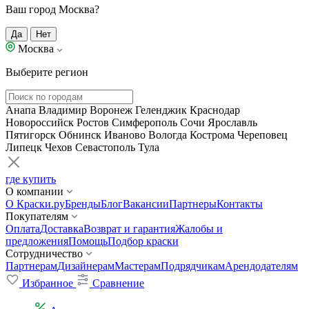
Ваш город Москва?
Да
Нет
Москва
Выберите регион
Анапа
Владимир
Воронеж
Геленджик
Краснодар
Новороссийск
Ростов
Симферополь
Сочи
Ярославль
Пятигорск
Обнинск
Иваново
Вологда
Кострома
Череповец
Липецк
Чехов
Севастополь
Тула
где купить
О компании
О Краски.ру
Бренды
Блог
Вакансии
Партнеры
Контакты
Покупателям
Оплата
Доставка
Возврат и гарантия
Жалобы и
предложения
Помощь
Подбор краски
Сотрудничество
Партнерам
Дизайнерам
Мастерам
Подрядчикам
Арендодателям
Избранное
Сравнение