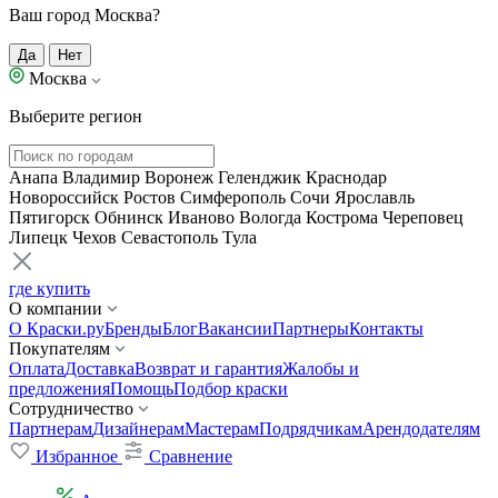
Ваш город Москва?
Да
Нет
Москва
Выберите регион
Анапа
Владимир
Воронеж
Геленджик
Краснодар
Новороссийск
Ростов
Симферополь
Сочи
Ярославль
Пятигорск
Обнинск
Иваново
Вологда
Кострома
Череповец
Липецк
Чехов
Севастополь
Тула
где купить
О компании
О Краски.ру
Бренды
Блог
Вакансии
Партнеры
Контакты
Покупателям
Оплата
Доставка
Возврат и гарантия
Жалобы и
предложения
Помощь
Подбор краски
Сотрудничество
Партнерам
Дизайнерам
Мастерам
Подрядчикам
Арендодателям
Избранное
Сравнение