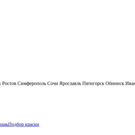
к
Ростов
Симферополь
Сочи
Ярославль
Пятигорск
Обнинск
Ива
ощь
Подбор краски