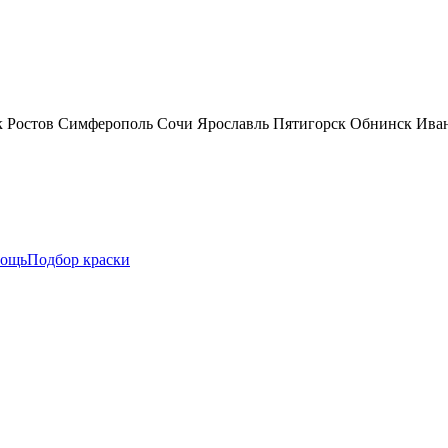
к
Ростов
Симферополь
Сочи
Ярославль
Пятигорск
Обнинск
Ива
ощь
Подбор краски