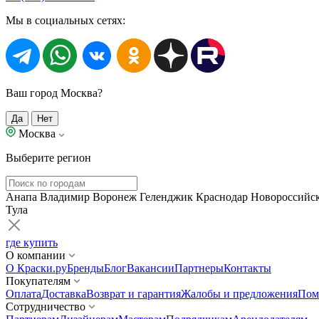
Мы в социальных сетях:
Ваш город Москва?
Да
Нет
Москва
Выберите регион
Анапа
Владимир
Воронеж
Геленджик
Краснодар
Новороссийс
Тула
где купить
О компании
О Краски.ру
Бренды
Блог
Вакансии
Партнеры
Контакты
Покупателям
Оплата
Доставка
Возврат и гарантия
Жалобы и предложения
Пом
Сотрудничество