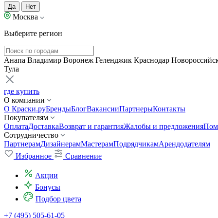
Да
Нет
Москва
Выберите регион
Анапа
Владимир
Воронеж
Геленджик
Краснодар
Новороссийс
Тула
где купить
О компании
О Краски.ру
Бренды
Блог
Вакансии
Партнеры
Контакты
Покупателям
Оплата
Доставка
Возврат и гарантия
Жалобы и предложения
Пом
Сотрудничество
Партнерам
Дизайнерам
Мастерам
Подрядчикам
Арендодателям
Избранное
Сравнение
Акции
Бонусы
Подбор цвета
+7 (495) 505-61-05