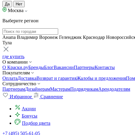
Да
Нет
Москва
Выберите регион
Анапа
Владимир
Воронеж
Геленджик
Краснодар
Новороссийс
Тула
где купить
О компании
О Краски.ру
Бренды
Блог
Вакансии
Партнеры
Контакты
Покупателям
Оплата
Доставка
Возврат и гарантия
Жалобы и предложения
Пом
Сотрудничество
Партнерам
Дизайнерам
Мастерам
Подрядчикам
Арендодателям
Избранное
Сравнение
Акции
Бонусы
Подбор цвета
+7 (495) 505-61-05