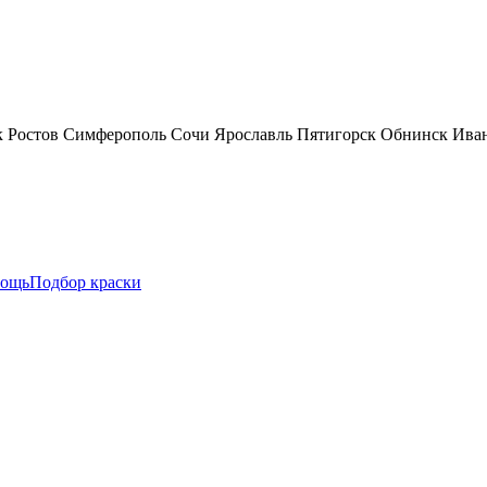
к
Ростов
Симферополь
Сочи
Ярославль
Пятигорск
Обнинск
Ива
ощь
Подбор краски