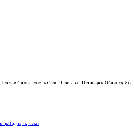
к
Ростов
Симферополь
Сочи
Ярославль
Пятигорск
Обнинск
Ива
ощь
Подбор краски