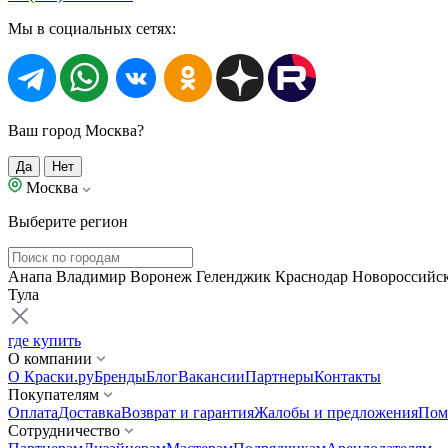
Мы в социальных сетях:
Ваш город Москва?
Да
Нет
Москва
Выберите регион
Анапа
Владимир
Воронеж
Геленджик
Краснодар
Новороссийс
Тула
где купить
О компании
О Краски.ру
Бренды
Блог
Вакансии
Партнеры
Контакты
Покупателям
Оплата
Доставка
Возврат и гарантия
Жалобы и предложения
Пом
Сотрудничество