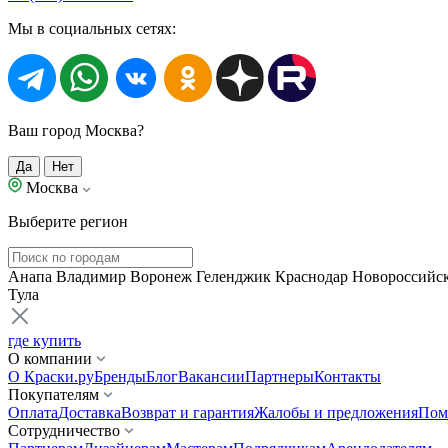
Мы в социальных сетях:
Ваш город Москва?
Да
Нет
Москва
Выберите регион
Анапа
Владимир
Воронеж
Геленджик
Краснодар
Новороссийс
Тула
где купить
О компании
О Краски.ру
Бренды
Блог
Вакансии
Партнеры
Контакты
Покупателям
Оплата
Доставка
Возврат и гарантия
Жалобы и предложения
Пом
Сотрудничество