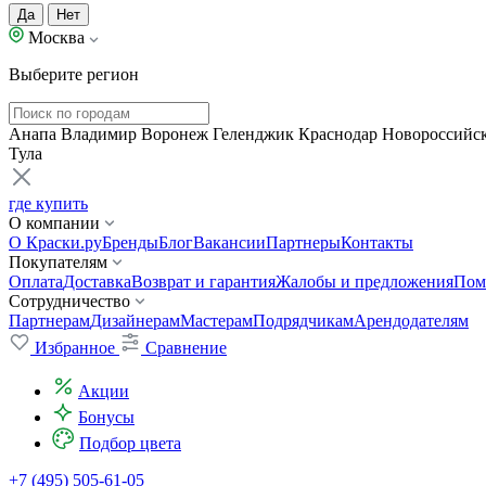
Да
Нет
Москва
Выберите регион
Анапа
Владимир
Воронеж
Геленджик
Краснодар
Новороссийс
Тула
где купить
О компании
О Краски.ру
Бренды
Блог
Вакансии
Партнеры
Контакты
Покупателям
Оплата
Доставка
Возврат и гарантия
Жалобы и предложения
Пом
Сотрудничество
Партнерам
Дизайнерам
Мастерам
Подрядчикам
Арендодателям
Избранное
Сравнение
Акции
Бонусы
Подбор цвета
+7 (495) 505-61-05