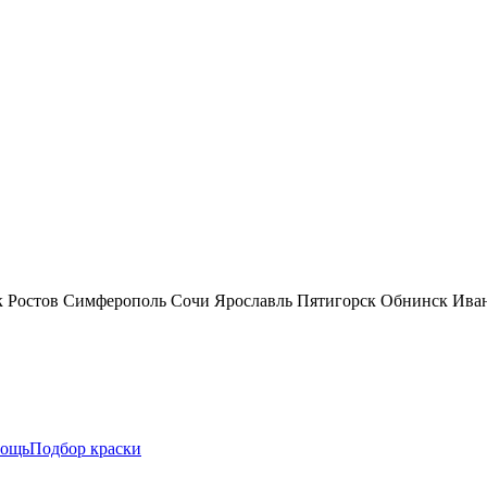
к
Ростов
Симферополь
Сочи
Ярославль
Пятигорск
Обнинск
Ива
ощь
Подбор краски