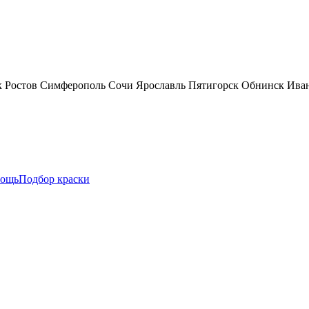
к
Ростов
Симферополь
Сочи
Ярославль
Пятигорск
Обнинск
Ива
ощь
Подбор краски