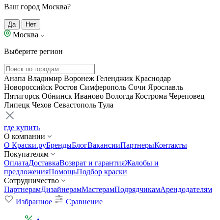
Ваш город Москва?
Да
Нет
Москва
Выберите регион
Анапа
Владимир
Воронеж
Геленджик
Краснодар
Новороссийск
Ростов
Симферополь
Сочи
Ярославль
Пятигорск
Обнинск
Иваново
Вологда
Кострома
Череповец
Липецк
Чехов
Севастополь
Тула
где купить
О компании
О Краски.ру
Бренды
Блог
Вакансии
Партнеры
Контакты
Покупателям
Оплата
Доставка
Возврат и гарантия
Жалобы и
предложения
Помощь
Подбор краски
Сотрудничество
Партнерам
Дизайнерам
Мастерам
Подрядчикам
Арендодателям
Избранное
Сравнение