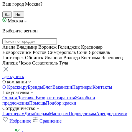
Ваш город Москва?
Да
Нет
Москва
Выберите регион
Анапа
Владимир
Воронеж
Геленджик
Краснодар
Новороссийск
Ростов
Симферополь
Сочи
Ярославль
Пятигорск
Обнинск
Иваново
Вологда
Кострома
Череповец
Липецк
Чехов
Севастополь
Тула
где купить
О компании
О Краски.ру
Бренды
Блог
Вакансии
Партнеры
Контакты
Покупателям
Оплата
Доставка
Возврат и гарантия
Жалобы и
предложения
Помощь
Подбор краски
Сотрудничество
Партнерам
Дизайнерам
Мастерам
Подрядчикам
Арендодателям
Избранное
Сравнение