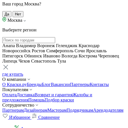
Ваш город Москва?
Да
Нет
Москва
Выберите регион
Анапа
Владимир
Воронеж
Геленджик
Краснодар
Новороссийск
Ростов
Симферополь
Сочи
Ярославль
Пятигорск
Обнинск
Иваново
Вологда
Кострома
Череповец
Липецк
Чехов
Севастополь
Тула
где купить
О компании
О Краски.ру
Бренды
Блог
Вакансии
Партнеры
Контакты
Покупателям
Оплата
Доставка
Возврат и гарантия
Жалобы и
предложения
Помощь
Подбор краски
Сотрудничество
Партнерам
Дизайнерам
Мастерам
Подрядчикам
Арендодателям
Избранное
Сравнение