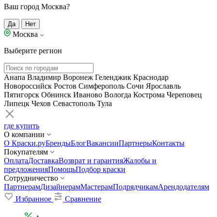
Ваш город Москва?
Да
Нет
Москва
Выберите регион
Анапа
Владимир
Воронеж
Геленджик
Краснодар
Новороссийск
Ростов
Симферополь
Сочи
Ярославль
Пятигорск
Обнинск
Иваново
Вологда
Кострома
Череповец
Липецк
Чехов
Севастополь
Тула
где купить
О компании
О Краски.ру
Бренды
Блог
Вакансии
Партнеры
Контакты
Покупателям
Оплата
Доставка
Возврат и гарантия
Жалобы и
предложения
Помощь
Подбор краски
Сотрудничество
Партнерам
Дизайнерам
Мастерам
Подрядчикам
Арендодателям
Избранное
Сравнение