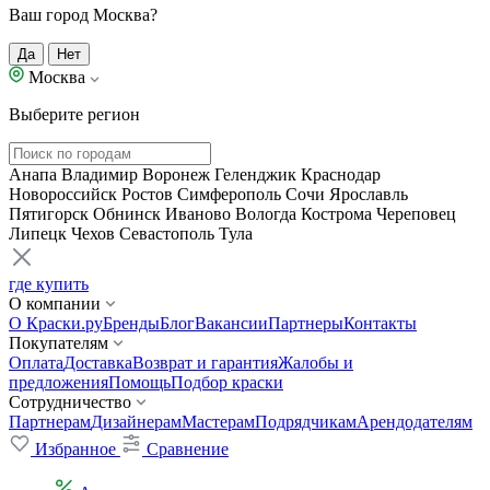
Ваш город Москва?
Да
Нет
Москва
Выберите регион
Анапа
Владимир
Воронеж
Геленджик
Краснодар
Новороссийск
Ростов
Симферополь
Сочи
Ярославль
Пятигорск
Обнинск
Иваново
Вологда
Кострома
Череповец
Липецк
Чехов
Севастополь
Тула
где купить
О компании
О Краски.ру
Бренды
Блог
Вакансии
Партнеры
Контакты
Покупателям
Оплата
Доставка
Возврат и гарантия
Жалобы и
предложения
Помощь
Подбор краски
Сотрудничество
Партнерам
Дизайнерам
Мастерам
Подрядчикам
Арендодателям
Избранное
Сравнение