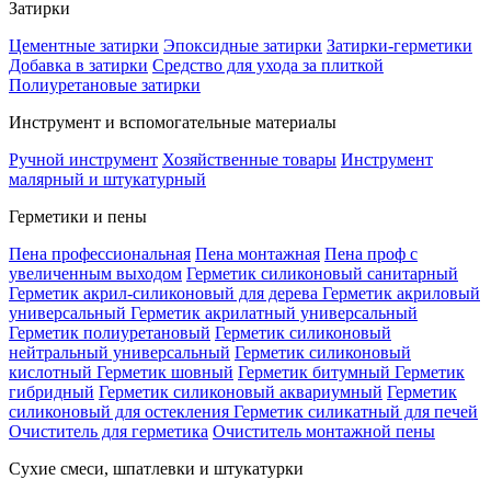
Затирки
Цементные затирки
Эпоксидные затирки
Затирки-герметики
Добавка в затирки
Средство для ухода за плиткой
Полиуретановые затирки
Инструмент и вспомогательные материалы
Ручной инструмент
Хозяйственные товары
Инструмент
малярный и штукатурный
Герметики и пены
Пена профессиональная
Пена монтажная
Пена проф с
увеличенным выходом
Герметик силиконовый санитарный
Герметик акрил-силиконовый для дерева
Герметик акриловый
универсальный
Герметик акрилатный универсальный
Герметик полиуретановый
Герметик силиконовый
нейтральный универсальный
Герметик силиконовый
кислотный
Герметик шовный
Герметик битумный
Герметик
гибридный
Герметик силиконовый аквариумный
Герметик
силиконовый для остекления
Герметик силикатный для печей
Очиститель для герметика
Очиститель монтажной пены
Сухие смеси, шпатлевки и штукатурки