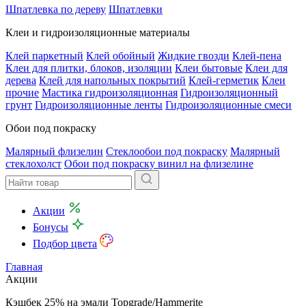
Шпатлевка по дереву
Шпатлевки
Клеи и гидроизоляционные материалы
Клей паркетный
Клей обойный
Жидкие гвозди
Клей-пена
Клеи для плитки, блоков, изоляции
Клеи бытовые
Клеи для
дерева
Клей для напольных покрытий
Клей-герметик
Клеи
прочие
Мастика гидроизоляционная
Гидроизоляционный
грунт
Гидроизоляционные ленты
Гидроизоляционные смеси
Обои под покраску
Малярный флизелин
Стеклообои под покраску
Малярный
стеклохолст
Обои под покраску винил на флизелине
Акции
Бонусы
Подбор цвета
Главная
Акции
Кэшбек 25% на эмали Topgrade/Hammerite