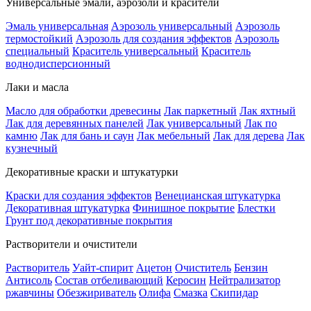
Универсальные эмали, аэрозоли и красители
Эмаль универсальная
Аэрозоль универсальный
Аэрозоль
термостойкий
Аэрозоль для создания эффектов
Аэрозоль
специальный
Краситель универсальный
Краситель
воднодисперсионный
Лаки и масла
Масло для обработки древесины
Лак паркетный
Лак яхтный
Лак для деревянных панелей
Лак универсальный
Лак по
камню
Лак для бань и саун
Лак мебельный
Лак для дерева
Лак
кузнечный
Декоративные краски и штукатурки
Краски для создания эффектов
Венецианская штукатурка
Декоративная штукатурка
Финишное покрытие
Блестки
Грунт под декоративные покрытия
Растворители и очистители
Растворитель
Уайт-спирит
Ацетон
Очиститель
Бензин
Антисоль
Состав отбеливающий
Керосин
Нейтрализатор
ржавчины
Обезжириватель
Олифа
Смазка
Скипидар