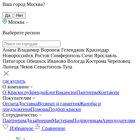
Ваш город Москва?
Да
Нет
Москва
Выберите регион
Анапа
Владимир
Воронеж
Геленджик
Краснодар
Новороссийск
Ростов
Симферополь
Сочи
Ярославль
Пятигорск
Обнинск
Иваново
Вологда
Кострома
Череповец
Липецк
Чехов
Севастополь
Тула
где купить
О компании
О Краски.ру
Бренды
Блог
Вакансии
Партнеры
Контакты
Покупателям
Оплата
Доставка
Возврат и гарантия
Жалобы и
предложения
Помощь
Подбор краски
Сотрудничество
Партнерам
Дизайнерам
Мастерам
Подрядчикам
Арендодателям
Избранное
Сравнение