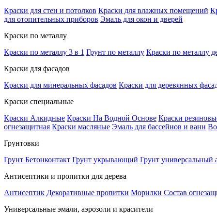
Краски для стен и потолков
Краски для влажных помещений
К
для отопительных приборов
Эмаль для окон и дверей
Краски по металлу
Краски по металлу 3 в 1
Грунт по металлу
Краски по металлу д
Краски для фасадов
Краски для минеральных фасадов
Краски для деревянных фаса
Краски специальные
Краски Алкидные
Краски На Водной Основе
Краски резиновы
огнезащитная
Краски масляные
Эмаль для бассейнов и ванн
Во
Грунтовки
Грунт Бетонконтакт
Грунт укрывающий
Грунт универсальный
Антисептики и пропитки для дерева
Антисептик
Декоративные пропитки
Морилки
Состав огнеза
Универсальные эмали, аэрозоли и красители