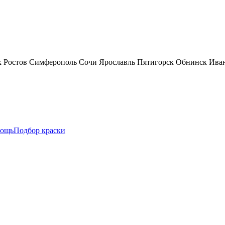
к
Ростов
Симферополь
Сочи
Ярославль
Пятигорск
Обнинск
Ива
ощь
Подбор краски