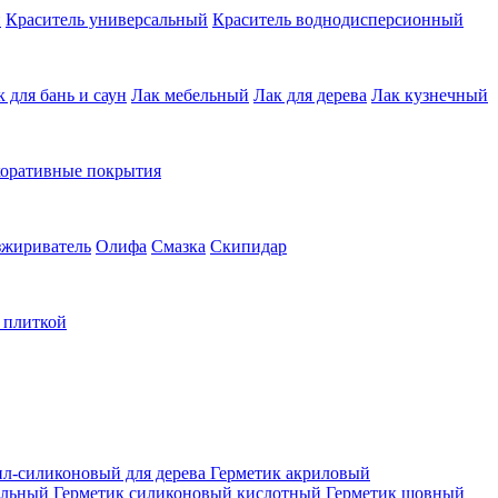
й
Краситель универсальный
Краситель воднодисперсионный
к для бань и саун
Лак мебельный
Лак для дерева
Лак кузнечный
коративные покрытия
зжириватель
Олифа
Смазка
Скипидар
а плиткой
ил-силиконовый для дерева
Герметик акриловый
альный
Герметик силиконовый кислотный
Герметик шовный