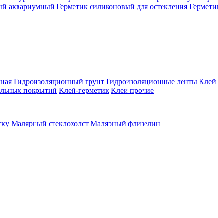
ый аквариумный
Герметик силиконовый для остекления
Гермети
нная
Гидроизоляционный грунт
Гидроизоляционные ленты
Клей
ольных покрытий
Клей-герметик
Клеи прочие
ску
Малярный стеклохолст
Малярный флизелин