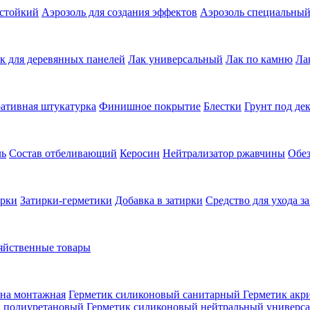
остойкий
Аэрозоль для создания эффектов
Аэрозоль специальны
к для деревянных панелей
Лак универсальный
Лак по камню
Ла
ативная штукатурка
Финишное покрытие
Блестки
Грунт под де
ль
Состав отбеливающий
Керосин
Нейтрализатор ржавчины
Обе
ирки
Затирки-герметики
Добавка в затирки
Средство для ухода з
яйственные товары
на монтажная
Герметик силиконовый санитарный
Герметик акр
к полиуретановый
Герметик силиконовый нейтральный универс