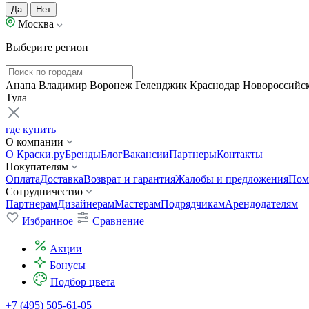
Да
Нет
Москва
Выберите регион
Анапа
Владимир
Воронеж
Геленджик
Краснодар
Новороссийс
Тула
где купить
О компании
О Краски.ру
Бренды
Блог
Вакансии
Партнеры
Контакты
Покупателям
Оплата
Доставка
Возврат и гарантия
Жалобы и предложения
Пом
Сотрудничество
Партнерам
Дизайнерам
Мастерам
Подрядчикам
Арендодателям
Избранное
Сравнение
Акции
Бонусы
Подбор цвета
+7 (495) 505-61-05