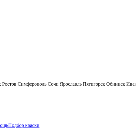
к
Ростов
Симферополь
Сочи
Ярославль
Пятигорск
Обнинск
Ива
ощь
Подбор краски