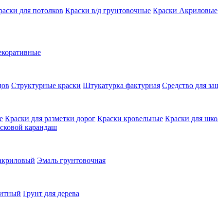
раски для потолков
Краски в/д грунтовочные
Краски Акриловые
екоративные
дов
Структурные краски
Штукатурка фактурная
Средство для з
е
Краски для разметки дорог
Краски кровельные
Краски для шко
сковой карандаш
 акриловый
Эмаль грунтовочная
щитный
Грунт для дерева