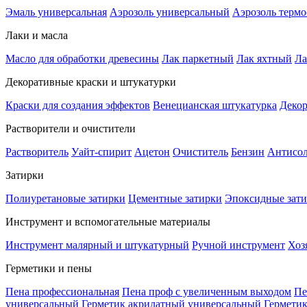
Эмаль универсальная
Аэрозоль универсальный
Аэрозоль терм
Лаки и масла
Масло для обработки древесины
Лак паркетный
Лак яхтный
Ла
Декоративные краски и штукатурки
Краски для создания эффектов
Венецианская штукатурка
Декор
Растворители и очистители
Растворитель
Уайт-спирит
Ацетон
Очиститель
Бензин
Антисо
Затирки
Полиуретановые затирки
Цементные затирки
Эпоксидные зат
Инструмент и вспомогательные материалы
Инструмент малярный и штукатурный
Ручной инструмент
Хоз
Герметики и пены
Пена профессиональная
Пена проф с увеличенным выходом
Пе
универсальный
Герметик акрилатный универсальный
Гермети