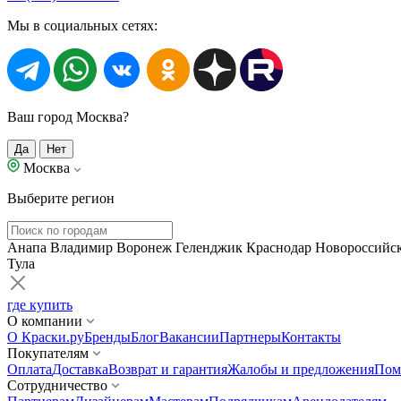
Мы в социальных сетях:
Ваш город Москва?
Да
Нет
Москва
Выберите регион
Анапа
Владимир
Воронеж
Геленджик
Краснодар
Новороссийс
Тула
где купить
О компании
О Краски.ру
Бренды
Блог
Вакансии
Партнеры
Контакты
Покупателям
Оплата
Доставка
Возврат и гарантия
Жалобы и предложения
Пом
Сотрудничество