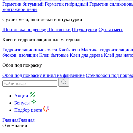
Герметик битумный
Герметик гибридный
Герметик силиконов
монтажной пены
Сухие смеси, шпатлевки и штукатурки
Шпатлевка по дереву
Шпатлевки
Штукатурки
Сухая смесь
Клеи и гидроизоляционные материалы
Гидроизоляционные смеси
Клей-пена
Мастика гидроизоляцио
блоков, изоляции
Клеи бытовые
Клеи для дерева
Клей для нап
Обои под покраску
Обои под покраску винил на флизелине
Стеклообои под покра
Акции
Бонусы
Подбор цвета
Главная
Главная
О компании