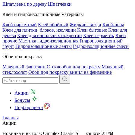
Шпатлевка по дереву
Шпатлевки
Клеи и гидроизоляционные материалы
Клей паркетный
Клей обойный
Жидкие гвозди
Клей-пена
Клеи для плитки, блоков, изоляции
Клеи бытовые
Клеи для
дерева
Клей для напольных покрытий
Клей-герметик
Клеи
прочие
Мастика гидроизоляционная
Гидроизоляционный
грунт
Гидроизоляционные ленты
Гидроизоляционные смеси
Обои под покраску
Малярный флизелин
Стеклообои под покраску
Малярный
стеклохолст
Обои под покраску винил на флизелине
Акции
Бонусы
Подбор цвета
Главная
Акции
Новинка и выгода: Omnitex Classic S — кэшбэк 25 %!