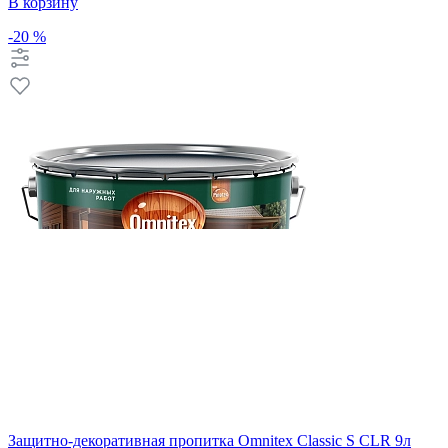
В корзину
-20 %
Защитно-декоративная пропитка Omnitex Classic S CLR 9л