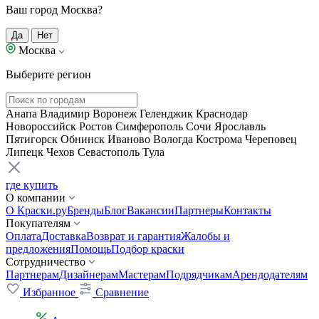
Ваш город Москва?
Да
Нет
Москва
Выберите регион
Анапа
Владимир
Воронеж
Геленджик
Краснодар
Новороссийск
Ростов
Симферополь
Сочи
Ярославль
Пятигорск
Обнинск
Иваново
Вологда
Кострома
Череповец
Липецк
Чехов
Севастополь
Тула
где купить
О компании
О Краски.ру
Бренды
Блог
Вакансии
Партнеры
Контакты
Покупателям
Оплата
Доставка
Возврат и гарантия
Жалобы и
предложения
Помощь
Подбор краски
Сотрудничество
Партнерам
Дизайнерам
Мастерам
Подрядчикам
Арендодателям
Избранное
Сравнение