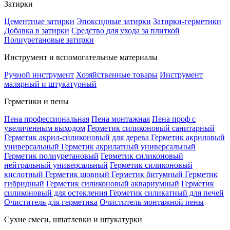
Затирки
Цементные затирки
Эпоксидные затирки
Затирки-герметики
Добавка в затирки
Средство для ухода за плиткой
Полиуретановые затирки
Инструмент и вспомогательные материалы
Ручной инструмент
Хозяйственные товары
Инструмент
малярный и штукатурный
Герметики и пены
Пена профессиональная
Пена монтажная
Пена проф с
увеличенным выходом
Герметик силиконовый санитарный
Герметик акрил-силиконовый для дерева
Герметик акриловый
универсальный
Герметик акрилатный универсальный
Герметик полиуретановый
Герметик силиконовый
нейтральный универсальный
Герметик силиконовый
кислотный
Герметик шовный
Герметик битумный
Герметик
гибридный
Герметик силиконовый аквариумный
Герметик
силиконовый для остекления
Герметик силикатный для печей
Очиститель для герметика
Очиститель монтажной пены
Сухие смеси, шпатлевки и штукатурки