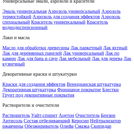
Универсальные эмали, аэрозоли и красители
Эмаль универсальная
Аэрозоль универсальный
Аэрозоль
термостойкий
Аэрозоль для создания эффектов
Аэрозоль
специальный
Краситель универсальный
Краситель
воднодисперсионный
Лаки и масла
Масло для обработки древесины
Лак паркетный
Лак яхтный
Лак для деревянных панелей
Лак универсальный
Лак по
камню
Лак для бань и саун
Лак мебельный
Лак для дерева
Лак
кузнечный
Декоративные краски и штукатурки
Краски для создания эффектов
Венецианская штукатурка
Декоративная штукатурка
Финишное покрытие
Блестки
Грунт под декоративные покрытия
Растворители и очистители
Растворитель
Уайт-спирит
Ацетон
Очиститель
Бензин
Антисоль
Состав отбеливающий
Керосин
Нейтрализатор
ржавчины
Обезжириватель
Олифа
Смазка
Скипидар