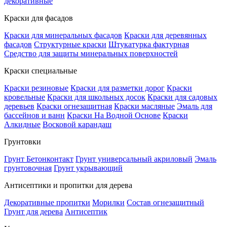
декоративные
Краски для фасадов
Краски для минеральных фасадов
Краски для деревянных
фасадов
Структурные краски
Штукатурка фактурная
Средство для защиты минеральных поверхностей
Краски специальные
Краски резиновые
Краски для разметки дорог
Краски
кровельные
Краски для школьных досок
Краски для садовых
деревьев
Краски огнезащитная
Краски масляные
Эмаль для
бассейнов и ванн
Краски На Водной Основе
Краски
Алкидные
Восковой карандаш
Грунтовки
Грунт Бетонконтакт
Грунт универсальный акриловый
Эмаль
грунтовочная
Грунт укрывающий
Антисептики и пропитки для дерева
Декоративные пропитки
Морилки
Состав огнезащитный
Грунт для дерева
Антисептик