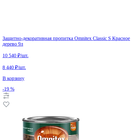
Защитно-декоративная пропитка Omnitex Classic S Красное
дерево 9л
10 540 ₽
/шт.
8 440 ₽
/шт.
В корзину
-19 %