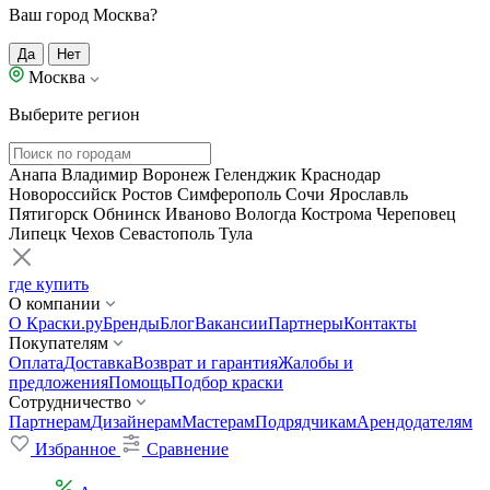
Ваш город Москва?
Да
Нет
Москва
Выберите регион
Анапа
Владимир
Воронеж
Геленджик
Краснодар
Новороссийск
Ростов
Симферополь
Сочи
Ярославль
Пятигорск
Обнинск
Иваново
Вологда
Кострома
Череповец
Липецк
Чехов
Севастополь
Тула
где купить
О компании
О Краски.ру
Бренды
Блог
Вакансии
Партнеры
Контакты
Покупателям
Оплата
Доставка
Возврат и гарантия
Жалобы и
предложения
Помощь
Подбор краски
Сотрудничество
Партнерам
Дизайнерам
Мастерам
Подрядчикам
Арендодателям
Избранное
Сравнение