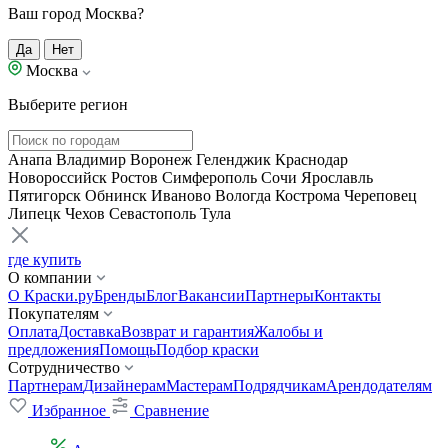
Ваш город Москва?
Да
Нет
Москва
Выберите регион
Анапа
Владимир
Воронеж
Геленджик
Краснодар
Новороссийск
Ростов
Симферополь
Сочи
Ярославль
Пятигорск
Обнинск
Иваново
Вологда
Кострома
Череповец
Липецк
Чехов
Севастополь
Тула
где купить
О компании
О Краски.ру
Бренды
Блог
Вакансии
Партнеры
Контакты
Покупателям
Оплата
Доставка
Возврат и гарантия
Жалобы и
предложения
Помощь
Подбор краски
Сотрудничество
Партнерам
Дизайнерам
Мастерам
Подрядчикам
Арендодателям
Избранное
Сравнение