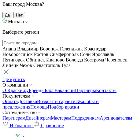
Ваш город Москва?
Да
Нет
Москва
Выберите регион
Анапа
Владимир
Воронеж
Геленджик
Краснодар
Новороссийск
Ростов
Симферополь
Сочи
Ярославль
Пятигорск
Обнинск
Иваново
Вологда
Кострома
Череповец
Липецк
Чехов
Севастополь
Тула
где купить
О компании
О Краски.ру
Бренды
Блог
Вакансии
Партнеры
Контакты
Покупателям
Оплата
Доставка
Возврат и гарантия
Жалобы и
предложения
Помощь
Подбор краски
Сотрудничество
Партнерам
Дизайнерам
Мастерам
Подрядчикам
Арендодателям
Избранное
Сравнение