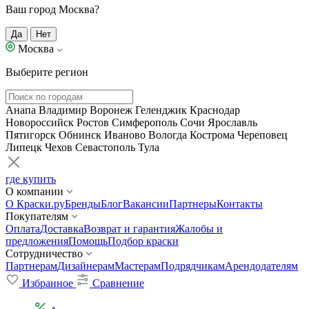
Ваш город Москва?
Да
Нет
Москва
Выберите регион
Анапа
Владимир
Воронеж
Геленджик
Краснодар
Новороссийск
Ростов
Симферополь
Сочи
Ярославль
Пятигорск
Обнинск
Иваново
Вологда
Кострома
Череповец
Липецк
Чехов
Севастополь
Тула
где купить
О компании
О Краски.ру
Бренды
Блог
Вакансии
Партнеры
Контакты
Покупателям
Оплата
Доставка
Возврат и гарантия
Жалобы и
предложения
Помощь
Подбор краски
Сотрудничество
Партнерам
Дизайнерам
Мастерам
Подрядчикам
Арендодателям
Избранное
Сравнение