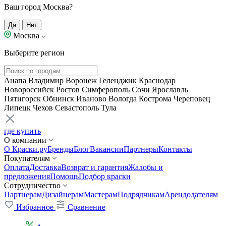
Ваш город Москва?
Да
Нет
Москва
Выберите регион
Анапа
Владимир
Воронеж
Геленджик
Краснодар
Новороссийск
Ростов
Симферополь
Сочи
Ярославль
Пятигорск
Обнинск
Иваново
Вологда
Кострома
Череповец
Липецк
Чехов
Севастополь
Тула
где купить
О компании
О Краски.ру
Бренды
Блог
Вакансии
Партнеры
Контакты
Покупателям
Оплата
Доставка
Возврат и гарантия
Жалобы и
предложения
Помощь
Подбор краски
Сотрудничество
Партнерам
Дизайнерам
Мастерам
Подрядчикам
Арендодателям
Избранное
Сравнение