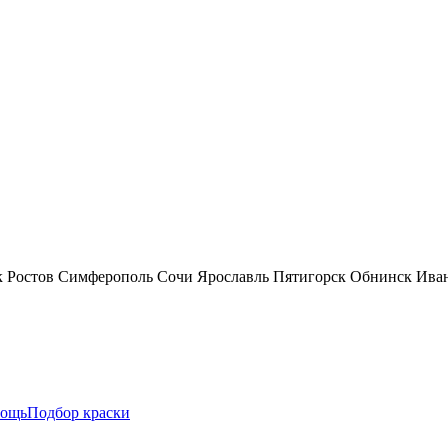
к
Ростов
Симферополь
Сочи
Ярославль
Пятигорск
Обнинск
Ива
ощь
Подбор краски