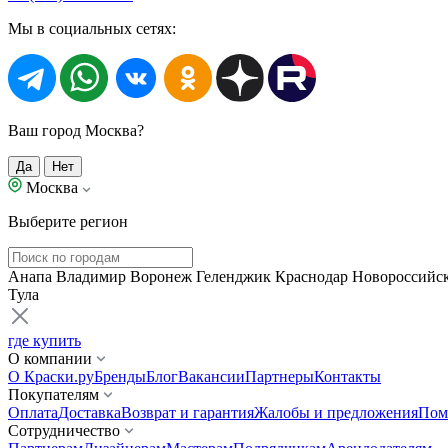
Мы в социальных сетях:
Ваш город Москва?
Да
Нет
Москва
Выберите регион
Анапа
Владимир
Воронеж
Геленджик
Краснодар
Новороссийс
Тула
где купить
О компании
О Краски.ру
Бренды
Блог
Вакансии
Партнеры
Контакты
Покупателям
Оплата
Доставка
Возврат и гарантия
Жалобы и предложения
Пом
Сотрудничество