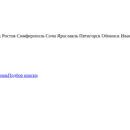
к
Ростов
Симферополь
Сочи
Ярославль
Пятигорск
Обнинск
Ива
ощь
Подбор краски