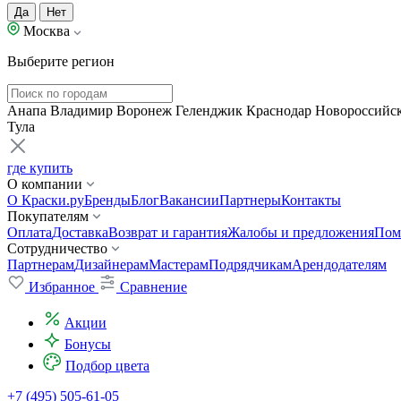
Да
Нет
Москва
Выберите регион
Анапа
Владимир
Воронеж
Геленджик
Краснодар
Новороссийс
Тула
где купить
О компании
О Краски.ру
Бренды
Блог
Вакансии
Партнеры
Контакты
Покупателям
Оплата
Доставка
Возврат и гарантия
Жалобы и предложения
Пом
Сотрудничество
Партнерам
Дизайнерам
Мастерам
Подрядчикам
Арендодателям
Избранное
Сравнение
Акции
Бонусы
Подбор цвета
+7 (495) 505-61-05