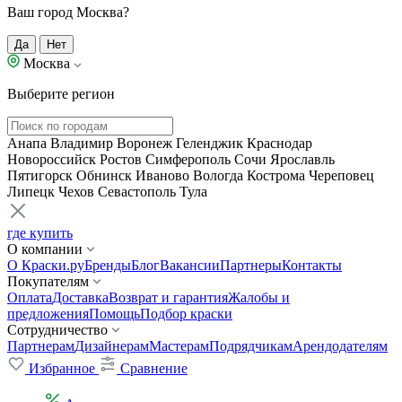
Ваш город Москва?
Да
Нет
Москва
Выберите регион
Анапа
Владимир
Воронеж
Геленджик
Краснодар
Новороссийск
Ростов
Симферополь
Сочи
Ярославль
Пятигорск
Обнинск
Иваново
Вологда
Кострома
Череповец
Липецк
Чехов
Севастополь
Тула
где купить
О компании
О Краски.ру
Бренды
Блог
Вакансии
Партнеры
Контакты
Покупателям
Оплата
Доставка
Возврат и гарантия
Жалобы и
предложения
Помощь
Подбор краски
Сотрудничество
Партнерам
Дизайнерам
Мастерам
Подрядчикам
Арендодателям
Избранное
Сравнение