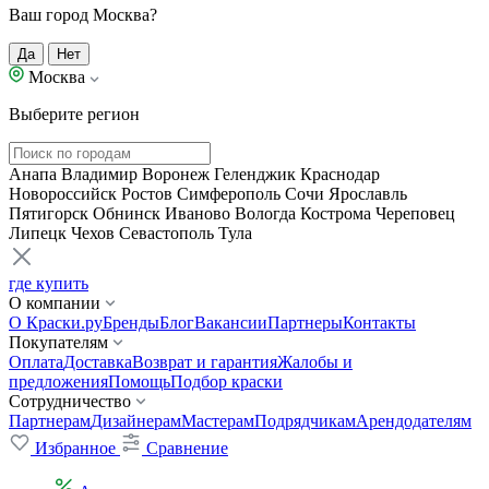
Ваш город Москва?
Да
Нет
Москва
Выберите регион
Анапа
Владимир
Воронеж
Геленджик
Краснодар
Новороссийск
Ростов
Симферополь
Сочи
Ярославль
Пятигорск
Обнинск
Иваново
Вологда
Кострома
Череповец
Липецк
Чехов
Севастополь
Тула
где купить
О компании
О Краски.ру
Бренды
Блог
Вакансии
Партнеры
Контакты
Покупателям
Оплата
Доставка
Возврат и гарантия
Жалобы и
предложения
Помощь
Подбор краски
Сотрудничество
Партнерам
Дизайнерам
Мастерам
Подрядчикам
Арендодателям
Избранное
Сравнение