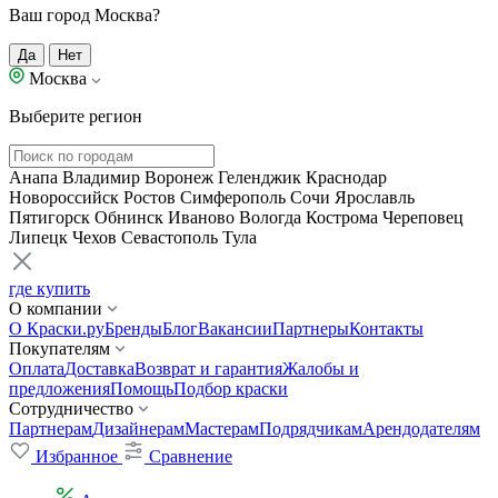
Ваш город Москва?
Да
Нет
Москва
Выберите регион
Анапа
Владимир
Воронеж
Геленджик
Краснодар
Новороссийск
Ростов
Симферополь
Сочи
Ярославль
Пятигорск
Обнинск
Иваново
Вологда
Кострома
Череповец
Липецк
Чехов
Севастополь
Тула
где купить
О компании
О Краски.ру
Бренды
Блог
Вакансии
Партнеры
Контакты
Покупателям
Оплата
Доставка
Возврат и гарантия
Жалобы и
предложения
Помощь
Подбор краски
Сотрудничество
Партнерам
Дизайнерам
Мастерам
Подрядчикам
Арендодателям
Избранное
Сравнение