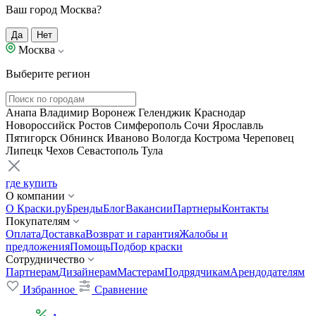
Ваш город Москва?
Да
Нет
Москва
Выберите регион
Анапа
Владимир
Воронеж
Геленджик
Краснодар
Новороссийск
Ростов
Симферополь
Сочи
Ярославль
Пятигорск
Обнинск
Иваново
Вологда
Кострома
Череповец
Липецк
Чехов
Севастополь
Тула
где купить
О компании
О Краски.ру
Бренды
Блог
Вакансии
Партнеры
Контакты
Покупателям
Оплата
Доставка
Возврат и гарантия
Жалобы и
предложения
Помощь
Подбор краски
Сотрудничество
Партнерам
Дизайнерам
Мастерам
Подрядчикам
Арендодателям
Избранное
Сравнение