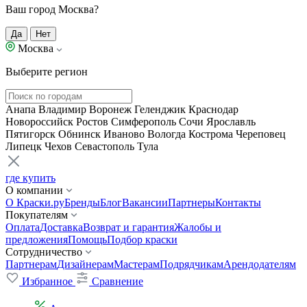
Ваш город Москва?
Да
Нет
Москва
Выберите регион
Анапа
Владимир
Воронеж
Геленджик
Краснодар
Новороссийск
Ростов
Симферополь
Сочи
Ярославль
Пятигорск
Обнинск
Иваново
Вологда
Кострома
Череповец
Липецк
Чехов
Севастополь
Тула
где купить
О компании
О Краски.ру
Бренды
Блог
Вакансии
Партнеры
Контакты
Покупателям
Оплата
Доставка
Возврат и гарантия
Жалобы и
предложения
Помощь
Подбор краски
Сотрудничество
Партнерам
Дизайнерам
Мастерам
Подрядчикам
Арендодателям
Избранное
Сравнение