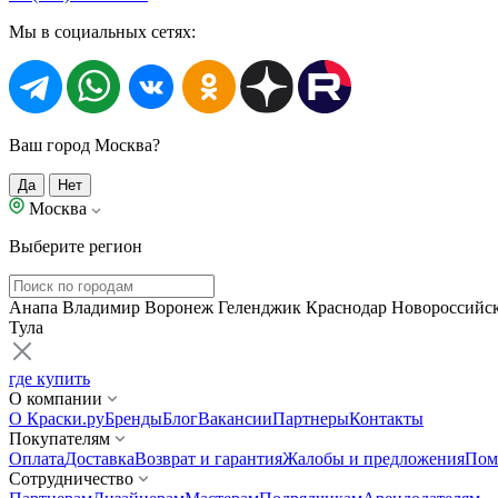
Мы в социальных сетях:
Ваш город Москва?
Да
Нет
Москва
Выберите регион
Анапа
Владимир
Воронеж
Геленджик
Краснодар
Новороссийс
Тула
где купить
О компании
О Краски.ру
Бренды
Блог
Вакансии
Партнеры
Контакты
Покупателям
Оплата
Доставка
Возврат и гарантия
Жалобы и предложения
Пом
Сотрудничество