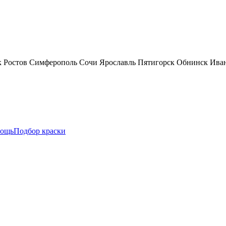
к
Ростов
Симферополь
Сочи
Ярославль
Пятигорск
Обнинск
Ива
ощь
Подбор краски