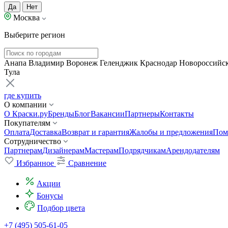
Да
Нет
Москва
Выберите регион
Анапа
Владимир
Воронеж
Геленджик
Краснодар
Новороссийс
Тула
где купить
О компании
О Краски.ру
Бренды
Блог
Вакансии
Партнеры
Контакты
Покупателям
Оплата
Доставка
Возврат и гарантия
Жалобы и предложения
Пом
Сотрудничество
Партнерам
Дизайнерам
Мастерам
Подрядчикам
Арендодателям
Избранное
Сравнение
Акции
Бонусы
Подбор цвета
+7 (495) 505-61-05