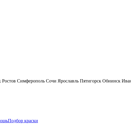
к
Ростов
Симферополь
Сочи
Ярославль
Пятигорск
Обнинск
Ива
ощь
Подбор краски