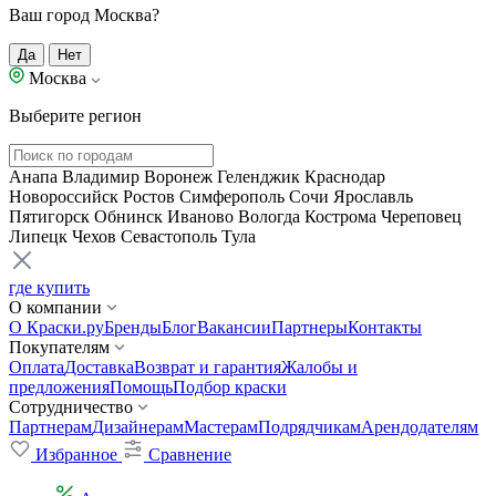
Ваш город Москва?
Да
Нет
Москва
Выберите регион
Анапа
Владимир
Воронеж
Геленджик
Краснодар
Новороссийск
Ростов
Симферополь
Сочи
Ярославль
Пятигорск
Обнинск
Иваново
Вологда
Кострома
Череповец
Липецк
Чехов
Севастополь
Тула
где купить
О компании
О Краски.ру
Бренды
Блог
Вакансии
Партнеры
Контакты
Покупателям
Оплата
Доставка
Возврат и гарантия
Жалобы и
предложения
Помощь
Подбор краски
Сотрудничество
Партнерам
Дизайнерам
Мастерам
Подрядчикам
Арендодателям
Избранное
Сравнение