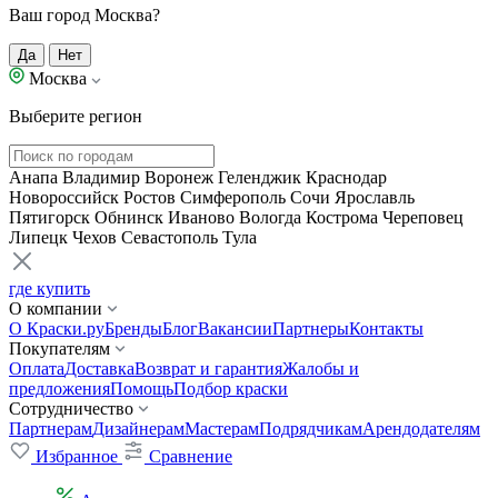
Ваш город Москва?
Да
Нет
Москва
Выберите регион
Анапа
Владимир
Воронеж
Геленджик
Краснодар
Новороссийск
Ростов
Симферополь
Сочи
Ярославль
Пятигорск
Обнинск
Иваново
Вологда
Кострома
Череповец
Липецк
Чехов
Севастополь
Тула
где купить
О компании
О Краски.ру
Бренды
Блог
Вакансии
Партнеры
Контакты
Покупателям
Оплата
Доставка
Возврат и гарантия
Жалобы и
предложения
Помощь
Подбор краски
Сотрудничество
Партнерам
Дизайнерам
Мастерам
Подрядчикам
Арендодателям
Избранное
Сравнение