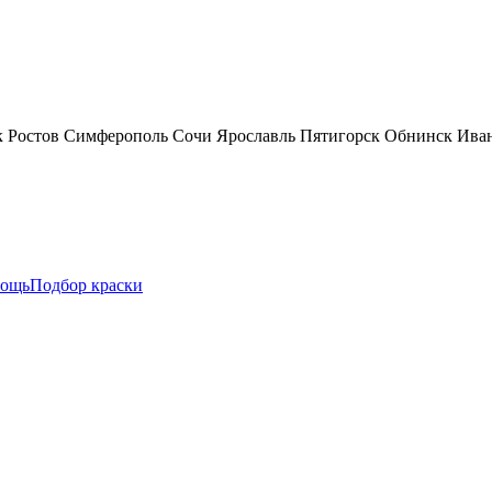
к
Ростов
Симферополь
Сочи
Ярославль
Пятигорск
Обнинск
Ива
ощь
Подбор краски