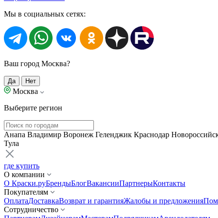
Мы в социальных сетях:
Ваш город Москва?
Да
Нет
Москва
Выберите регион
Анапа
Владимир
Воронеж
Геленджик
Краснодар
Новороссийс
Тула
где купить
О компании
О Краски.ру
Бренды
Блог
Вакансии
Партнеры
Контакты
Покупателям
Оплата
Доставка
Возврат и гарантия
Жалобы и предложения
Пом
Сотрудничество