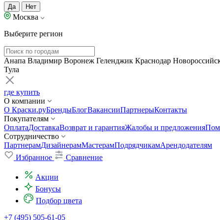
Да
Нет
Москва
Выберите регион
Анапа
Владимир
Воронеж
Геленджик
Краснодар
Новороссийс
Тула
где купить
О компании
О Краски.ру
Бренды
Блог
Вакансии
Партнеры
Контакты
Покупателям
Оплата
Доставка
Возврат и гарантия
Жалобы и предложения
Пом
Сотрудничество
Партнерам
Дизайнерам
Мастерам
Подрядчикам
Арендодателям
Избранное
Сравнение
Акции
Бонусы
Подбор цвета
+7 (495) 505-61-05