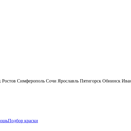
к
Ростов
Симферополь
Сочи
Ярославль
Пятигорск
Обнинск
Ива
ощь
Подбор краски