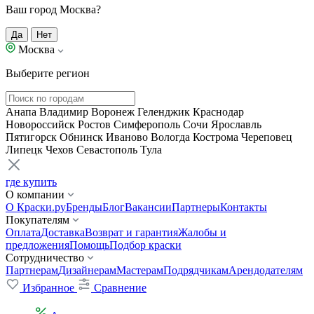
Ваш город Москва?
Да
Нет
Москва
Выберите регион
Анапа
Владимир
Воронеж
Геленджик
Краснодар
Новороссийск
Ростов
Симферополь
Сочи
Ярославль
Пятигорск
Обнинск
Иваново
Вологда
Кострома
Череповец
Липецк
Чехов
Севастополь
Тула
где купить
О компании
О Краски.ру
Бренды
Блог
Вакансии
Партнеры
Контакты
Покупателям
Оплата
Доставка
Возврат и гарантия
Жалобы и
предложения
Помощь
Подбор краски
Сотрудничество
Партнерам
Дизайнерам
Мастерам
Подрядчикам
Арендодателям
Избранное
Сравнение