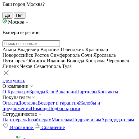
Ваш город Москва?
Да
Нет
Москва
Выберите регион
Анапа
Владимир
Воронеж
Геленджик
Краснодар
Новороссийск
Ростов
Симферополь
Сочи
Ярославль
Пятигорск
Обнинск
Иваново
Вологда
Кострома
Череповец
Липецк
Чехов
Севастополь
Тула
где купить
О компании
О Краски.ру
Бренды
Блог
Вакансии
Партнеры
Контакты
Покупателям
Оплата
Доставка
Возврат и гарантия
Жалобы и
предложения
Помощь
Подбор краски
Сотрудничество
Партнерам
Дизайнерам
Мастерам
Подрядчикам
Арендодателям
Избранное
Сравнение