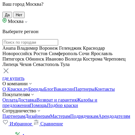
Ваш город Москва?
Да
Нет
Москва
Выберите регион
Анапа
Владимир
Воронеж
Геленджик
Краснодар
Новороссийск
Ростов
Симферополь
Сочи
Ярославль
Пятигорск
Обнинск
Иваново
Вологда
Кострома
Череповец
Липецк
Чехов
Севастополь
Тула
где купить
О компании
О Краски.ру
Бренды
Блог
Вакансии
Партнеры
Контакты
Покупателям
Оплата
Доставка
Возврат и гарантия
Жалобы и
предложения
Помощь
Подбор краски
Сотрудничество
Партнерам
Дизайнерам
Мастерам
Подрядчикам
Арендодателям
Избранное
Сравнение