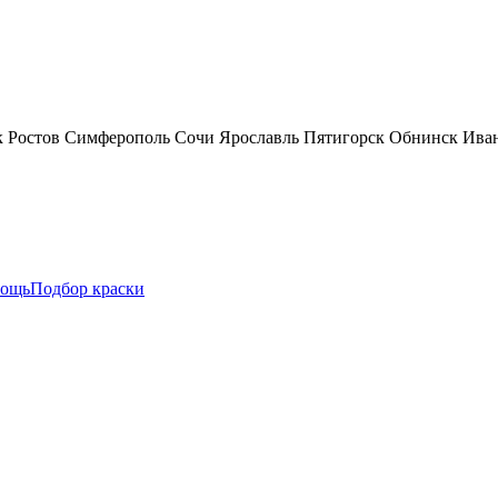
к
Ростов
Симферополь
Сочи
Ярославль
Пятигорск
Обнинск
Ива
ощь
Подбор краски