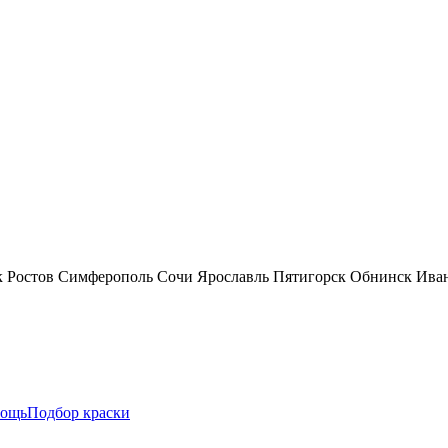
к
Ростов
Симферополь
Сочи
Ярославль
Пятигорск
Обнинск
Ива
ощь
Подбор краски