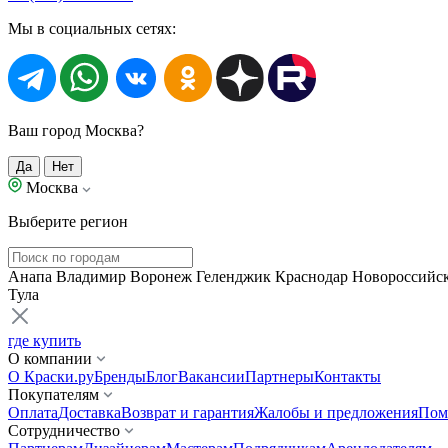
Мы в социальных сетях:
Ваш город Москва?
Да
Нет
Москва
Выберите регион
Анапа
Владимир
Воронеж
Геленджик
Краснодар
Новороссийс
Тула
где купить
О компании
О Краски.ру
Бренды
Блог
Вакансии
Партнеры
Контакты
Покупателям
Оплата
Доставка
Возврат и гарантия
Жалобы и предложения
Пом
Сотрудничество