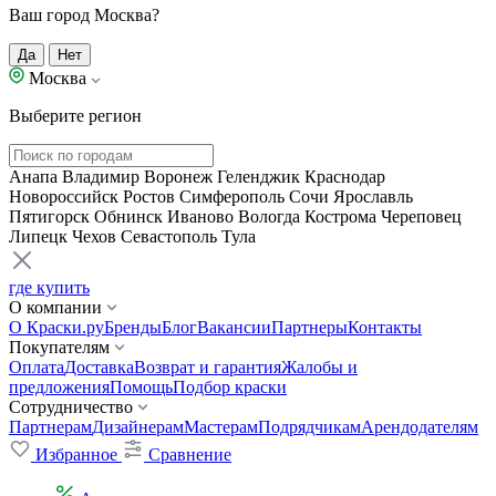
Ваш город Москва?
Да
Нет
Москва
Выберите регион
Анапа
Владимир
Воронеж
Геленджик
Краснодар
Новороссийск
Ростов
Симферополь
Сочи
Ярославль
Пятигорск
Обнинск
Иваново
Вологда
Кострома
Череповец
Липецк
Чехов
Севастополь
Тула
где купить
О компании
О Краски.ру
Бренды
Блог
Вакансии
Партнеры
Контакты
Покупателям
Оплата
Доставка
Возврат и гарантия
Жалобы и
предложения
Помощь
Подбор краски
Сотрудничество
Партнерам
Дизайнерам
Мастерам
Подрядчикам
Арендодателям
Избранное
Сравнение