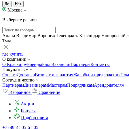
Да
Нет
Москва
Выберите регион
Анапа
Владимир
Воронеж
Геленджик
Краснодар
Новороссийс
Тула
где купить
О компании
О Краски.ру
Бренды
Блог
Вакансии
Партнеры
Контакты
Покупателям
Оплата
Доставка
Возврат и гарантия
Жалобы и предложения
Пом
Сотрудничество
Партнерам
Дизайнерам
Мастерам
Подрядчикам
Арендодателям
Избранное
Сравнение
Акции
Бонусы
Подбор цвета
+7 (495) 505-61-05