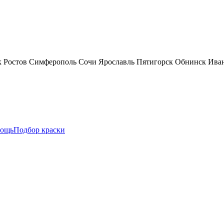
к
Ростов
Симферополь
Сочи
Ярославль
Пятигорск
Обнинск
Ива
ощь
Подбор краски