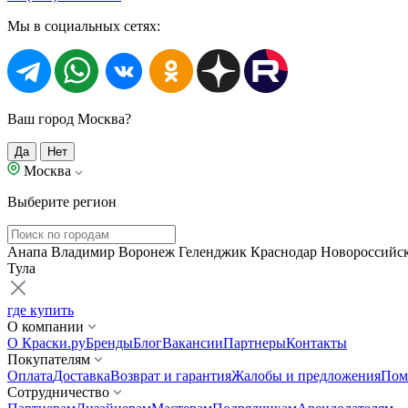
Мы в социальных сетях:
Ваш город Москва?
Да
Нет
Москва
Выберите регион
Анапа
Владимир
Воронеж
Геленджик
Краснодар
Новороссийс
Тула
где купить
О компании
О Краски.ру
Бренды
Блог
Вакансии
Партнеры
Контакты
Покупателям
Оплата
Доставка
Возврат и гарантия
Жалобы и предложения
Пом
Сотрудничество