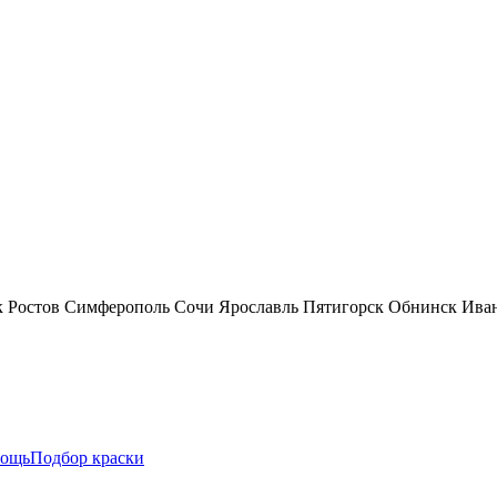
к
Ростов
Симферополь
Сочи
Ярославль
Пятигорск
Обнинск
Ива
ощь
Подбор краски