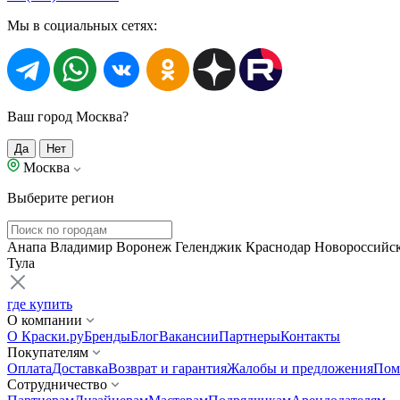
Мы в социальных сетях:
Ваш город Москва?
Да
Нет
Москва
Выберите регион
Анапа
Владимир
Воронеж
Геленджик
Краснодар
Новороссийс
Тула
где купить
О компании
О Краски.ру
Бренды
Блог
Вакансии
Партнеры
Контакты
Покупателям
Оплата
Доставка
Возврат и гарантия
Жалобы и предложения
Пом
Сотрудничество