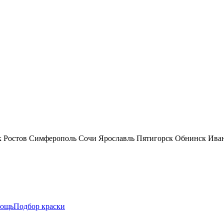
к
Ростов
Симферополь
Сочи
Ярославль
Пятигорск
Обнинск
Ива
ощь
Подбор краски