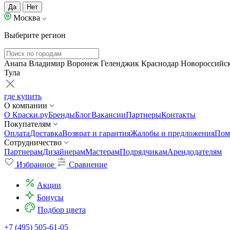
Да
Нет
Москва
Выберите регион
Анапа
Владимир
Воронеж
Геленджик
Краснодар
Новороссийс
Тула
где купить
О компании
О Краски.ру
Бренды
Блог
Вакансии
Партнеры
Контакты
Покупателям
Оплата
Доставка
Возврат и гарантия
Жалобы и предложения
Пом
Сотрудничество
Партнерам
Дизайнерам
Мастерам
Подрядчикам
Арендодателям
Избранное
Сравнение
Акции
Бонусы
Подбор цвета
+7 (495) 505-61-05