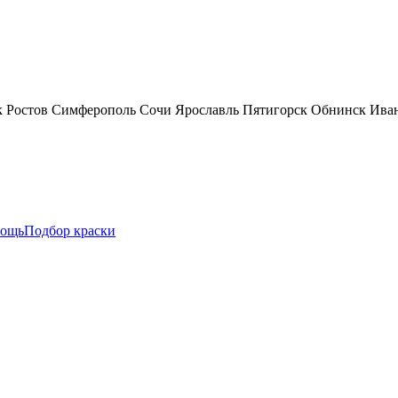
к
Ростов
Симферополь
Сочи
Ярославль
Пятигорск
Обнинск
Ива
ощь
Подбор краски