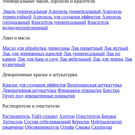
Универсальные эмали, аэрозоли и красители
Эмаль универсальная
Аэрозоль универсальный
Аэрозоль
термостойкий
Аэрозоль для создания эффектов
Аэрозоль
специальный
Краситель универсальный
Краситель
воднодисперсионный
Лаки и масла
Масло для обработки древесины
Лак паркетный
Лак яхтный
Лак для деревянных панелей
Лак универсальный
Лак по
камню
Лак для бань и саун
Лак мебельный
Лак для дерева
Лак
кузнечный
Декоративные краски и штукатурки
Краски для создания эффектов
Венецианская штукатурка
Декоративная штукатурка
Финишное покрытие
Блестки
Грунт под декоративные покрытия
Растворители и очистители
Растворитель
Уайт-спирит
Ацетон
Очиститель
Бензин
Антисоль
Состав отбеливающий
Керосин
Нейтрализатор
ржавчины
Обезжириватель
Олифа
Смазка
Скипидар