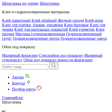
Шпатлевка по дереву
Шпатлевки
Клеи и гидроизоляционные материалы
Клей паркетный
Клей обойный
Жидкие гвозди
Клей-пена
Клеи для плитки, блоков, изоляции
Клеи бытовые
Клеи для
дерева
Клей для напольных покрытий
Клей-герметик
Клеи
прочие
Мастика гидроизоляционная
Гидроизоляционный
грунт
Гидроизоляционные ленты
Гидроизоляционные смеси
Обои под покраску
Малярный флизелин
Стеклообои под покраску
Малярный
стеклохолст
Обои под покраску винил на флизелине
Акции
Бонусы
Подбор цвета
Главная
Блог
Шпатлевка