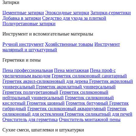
Затирки
Цементные затирки
Эпоксидные затирки
Затирки-герметики
Добавка в затирки
Средство для ухода за плиткой
Полиуретановые затирки
Инструмент и вспомогательные материалы
Ручной инструмент
Хозяйственные товары
Инструмент
малярный и штукатурный
Герметики и пены
Пена профессиональная
Пена монтажная
Пена проф с
увеличенным выходом
Герметик силиконовый санитарный
Герметик акрил-силиконовый для дерева
Герметик акриловый
универсальный
Герметик акрилатный универсальный
Герметик полиуретановый
Герметик силиконовый
нейтральный универсальный
Герметик силиконовый
кислотный
Герметик шовный
Герметик битумный
Герметик
гибридный
Герметик силиконовый аквариумный
Герметик
силиконовый для остекления
Герметик силикатный для печей
Очиститель для герметика
Очиститель монтажной пены
Сухие смеси, шпатлевки и штукатурки