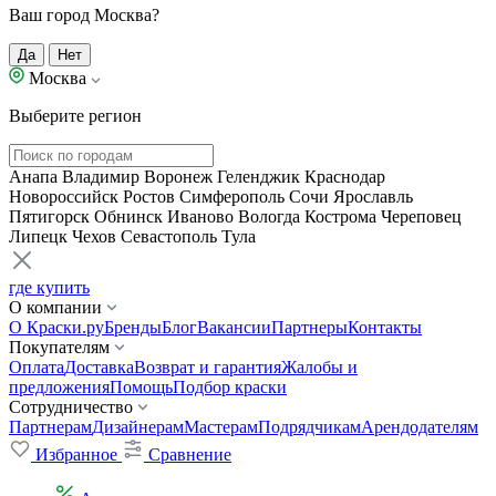
Ваш город Москва?
Да
Нет
Москва
Выберите регион
Анапа
Владимир
Воронеж
Геленджик
Краснодар
Новороссийск
Ростов
Симферополь
Сочи
Ярославль
Пятигорск
Обнинск
Иваново
Вологда
Кострома
Череповец
Липецк
Чехов
Севастополь
Тула
где купить
О компании
О Краски.ру
Бренды
Блог
Вакансии
Партнеры
Контакты
Покупателям
Оплата
Доставка
Возврат и гарантия
Жалобы и
предложения
Помощь
Подбор краски
Сотрудничество
Партнерам
Дизайнерам
Мастерам
Подрядчикам
Арендодателям
Избранное
Сравнение