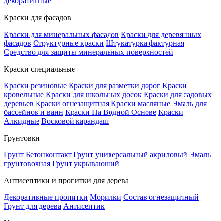
декоративные
Краски для фасадов
Краски для минеральных фасадов
Краски для деревянных
фасадов
Структурные краски
Штукатурка фактурная
Средство для защиты минеральных поверхностей
Краски специальные
Краски резиновые
Краски для разметки дорог
Краски
кровельные
Краски для школьных досок
Краски для садовых
деревьев
Краски огнезащитная
Краски масляные
Эмаль для
бассейнов и ванн
Краски На Водной Основе
Краски
Алкидные
Восковой карандаш
Грунтовки
Грунт Бетонконтакт
Грунт универсальный акриловый
Эмаль
грунтовочная
Грунт укрывающий
Антисептики и пропитки для дерева
Декоративные пропитки
Морилки
Состав огнезащитный
Грунт для дерева
Антисептик