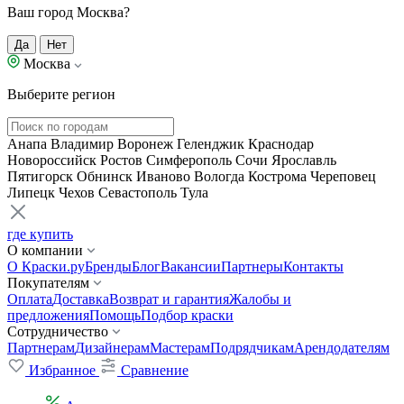
Ваш город Москва?
Да
Нет
Москва
Выберите регион
Анапа
Владимир
Воронеж
Геленджик
Краснодар
Новороссийск
Ростов
Симферополь
Сочи
Ярославль
Пятигорск
Обнинск
Иваново
Вологда
Кострома
Череповец
Липецк
Чехов
Севастополь
Тула
где купить
О компании
О Краски.ру
Бренды
Блог
Вакансии
Партнеры
Контакты
Покупателям
Оплата
Доставка
Возврат и гарантия
Жалобы и
предложения
Помощь
Подбор краски
Сотрудничество
Партнерам
Дизайнерам
Мастерам
Подрядчикам
Арендодателям
Избранное
Сравнение