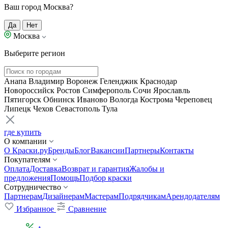
Ваш город Москва?
Да
Нет
Москва
Выберите регион
Анапа
Владимир
Воронеж
Геленджик
Краснодар
Новороссийск
Ростов
Симферополь
Сочи
Ярославль
Пятигорск
Обнинск
Иваново
Вологда
Кострома
Череповец
Липецк
Чехов
Севастополь
Тула
где купить
О компании
О Краски.ру
Бренды
Блог
Вакансии
Партнеры
Контакты
Покупателям
Оплата
Доставка
Возврат и гарантия
Жалобы и
предложения
Помощь
Подбор краски
Сотрудничество
Партнерам
Дизайнерам
Мастерам
Подрядчикам
Арендодателям
Избранное
Сравнение