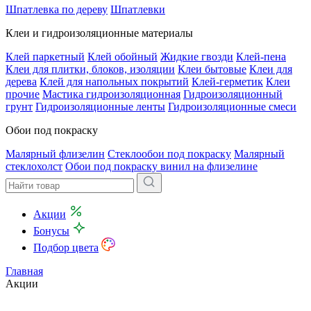
Шпатлевка по дереву
Шпатлевки
Клеи и гидроизоляционные материалы
Клей паркетный
Клей обойный
Жидкие гвозди
Клей-пена
Клеи для плитки, блоков, изоляции
Клеи бытовые
Клеи для
дерева
Клей для напольных покрытий
Клей-герметик
Клеи
прочие
Мастика гидроизоляционная
Гидроизоляционный
грунт
Гидроизоляционные ленты
Гидроизоляционные смеси
Обои под покраску
Малярный флизелин
Стеклообои под покраску
Малярный
стеклохолст
Обои под покраску винил на флизелине
Акции
Бонусы
Подбор цвета
Главная
Акции