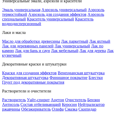
Универсальные эмали, аэрозоли и красители
Эмаль универсальная
Аэрозоль универсальный
Аэрозоль
термостойкий
Аэрозоль для создания эффектов
Аэрозоль
специальный
Краситель универсальный
Краситель
воднодисперсионный
Лаки и масла
Масло для обработки древесины
Лак паркетный
Лак яхтный
Лак для деревянных панелей
Лак универсальный
Лак по
камню
Лак для бань и саун
Лак мебельный
Лак для дерева
Лак
кузнечный
Декоративные краски и штукатурки
Краски для создания эффектов
Венецианская штукатурка
Декоративная штукатурка
Финишное покрытие
Блестки
Грунт под декоративные покрытия
Растворители и очистители
Растворитель
Уайт-спирит
Ацетон
Очиститель
Бензин
Антисоль
Состав отбеливающий
Керосин
Нейтрализатор
ржавчины
Обезжириватель
Олифа
Смазка
Скипидар