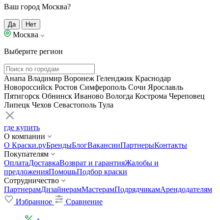
Ваш город Москва?
Да
Нет
Москва
Выберите регион
Анапа
Владимир
Воронеж
Геленджик
Краснодар
Новороссийск
Ростов
Симферополь
Сочи
Ярославль
Пятигорск
Обнинск
Иваново
Вологда
Кострома
Череповец
Липецк
Чехов
Севастополь
Тула
где купить
О компании
О Краски.ру
Бренды
Блог
Вакансии
Партнеры
Контакты
Покупателям
Оплата
Доставка
Возврат и гарантия
Жалобы и
предложения
Помощь
Подбор краски
Сотрудничество
Партнерам
Дизайнерам
Мастерам
Подрядчикам
Арендодателям
Избранное
Сравнение