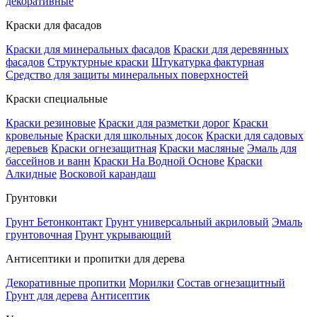
декоративные
Краски для фасадов
Краски для минеральных фасадов
Краски для деревянных
фасадов
Структурные краски
Штукатурка фактурная
Средство для защиты минеральных поверхностей
Краски специальные
Краски резиновые
Краски для разметки дорог
Краски
кровельные
Краски для школьных досок
Краски для садовых
деревьев
Краски огнезащитная
Краски масляные
Эмаль для
бассейнов и ванн
Краски На Водной Основе
Краски
Алкидные
Восковой карандаш
Грунтовки
Грунт Бетонконтакт
Грунт универсальный акриловый
Эмаль
грунтовочная
Грунт укрывающий
Антисептики и пропитки для дерева
Декоративные пропитки
Морилки
Состав огнезащитный
Грунт для дерева
Антисептик