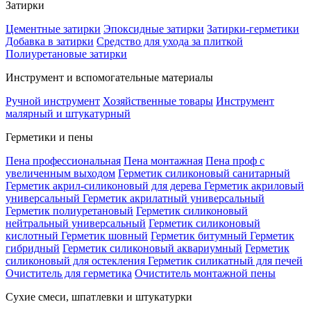
Затирки
Цементные затирки
Эпоксидные затирки
Затирки-герметики
Добавка в затирки
Средство для ухода за плиткой
Полиуретановые затирки
Инструмент и вспомогательные материалы
Ручной инструмент
Хозяйственные товары
Инструмент
малярный и штукатурный
Герметики и пены
Пена профессиональная
Пена монтажная
Пена проф с
увеличенным выходом
Герметик силиконовый санитарный
Герметик акрил-силиконовый для дерева
Герметик акриловый
универсальный
Герметик акрилатный универсальный
Герметик полиуретановый
Герметик силиконовый
нейтральный универсальный
Герметик силиконовый
кислотный
Герметик шовный
Герметик битумный
Герметик
гибридный
Герметик силиконовый аквариумный
Герметик
силиконовый для остекления
Герметик силикатный для печей
Очиститель для герметика
Очиститель монтажной пены
Сухие смеси, шпатлевки и штукатурки