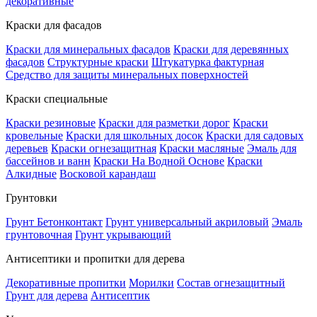
декоративные
Краски для фасадов
Краски для минеральных фасадов
Краски для деревянных
фасадов
Структурные краски
Штукатурка фактурная
Средство для защиты минеральных поверхностей
Краски специальные
Краски резиновые
Краски для разметки дорог
Краски
кровельные
Краски для школьных досок
Краски для садовых
деревьев
Краски огнезащитная
Краски масляные
Эмаль для
бассейнов и ванн
Краски На Водной Основе
Краски
Алкидные
Восковой карандаш
Грунтовки
Грунт Бетонконтакт
Грунт универсальный акриловый
Эмаль
грунтовочная
Грунт укрывающий
Антисептики и пропитки для дерева
Декоративные пропитки
Морилки
Состав огнезащитный
Грунт для дерева
Антисептик