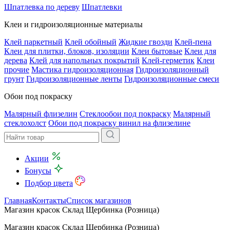
Шпатлевка по дереву
Шпатлевки
Клеи и гидроизоляционные материалы
Клей паркетный
Клей обойный
Жидкие гвозди
Клей-пена
Клеи для плитки, блоков, изоляции
Клеи бытовые
Клеи для
дерева
Клей для напольных покрытий
Клей-герметик
Клеи
прочие
Мастика гидроизоляционная
Гидроизоляционный
грунт
Гидроизоляционные ленты
Гидроизоляционные смеси
Обои под покраску
Малярный флизелин
Стеклообои под покраску
Малярный
стеклохолст
Обои под покраску винил на флизелине
Акции
Бонусы
Подбор цвета
Главная
Контакты
Список магазинов
Магазин красок Склад Щербинка (Розница)
Магазин красок Склад Щербинка (Розница)