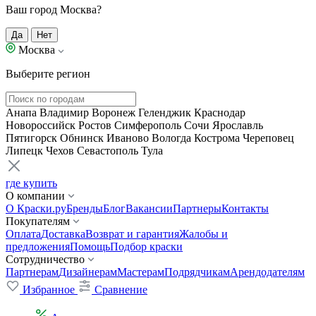
Ваш город Москва?
Да
Нет
Москва
Выберите регион
Анапа
Владимир
Воронеж
Геленджик
Краснодар
Новороссийск
Ростов
Симферополь
Сочи
Ярославль
Пятигорск
Обнинск
Иваново
Вологда
Кострома
Череповец
Липецк
Чехов
Севастополь
Тула
где купить
О компании
О Краски.ру
Бренды
Блог
Вакансии
Партнеры
Контакты
Покупателям
Оплата
Доставка
Возврат и гарантия
Жалобы и
предложения
Помощь
Подбор краски
Сотрудничество
Партнерам
Дизайнерам
Мастерам
Подрядчикам
Арендодателям
Избранное
Сравнение