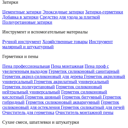
Затирки
Цементные затирки
Эпоксидные затирки
Затирки-герметики
Добавка в затирки
Средство для ухода за плиткой
Полиуретановые затирки
Инструмент и вспомогательные материалы
Ручной инструмент
Хозяйственные товары
Инструмент
малярный и штукатурный
Герметики и пены
Пена профессиональная
Пена монтажная
Пена проф с
увеличенным выходом
Герметик силиконовый санитарный
Герметик акрил-силиконовый для дерева
Герметик акриловый
универсальный
Герметик акрилатный универсальный
Герметик полиуретановый
Герметик силиконовый
нейтральный универсальный
Герметик силиконовый
кислотный
Герметик шовный
Герметик битумный
Герметик
гибридный
Герметик силиконовый аквариумный
Герметик
силиконовый для остекления
Герметик силикатный для печей
Очиститель для герметика
Очиститель монтажной пены
Сухие смеси, шпатлевки и штукатурки