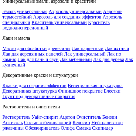
Универсальные эмали, аэрозоли и красители
Эмаль универсальная
Аэрозоль универсальный
Аэрозоль
термостойкий
Аэрозоль для создания эффектов
Аэрозоль
специальный
Краситель универсальный
Краситель
воднодисперсионный
Лаки и масла
Масло для обработки древесины
Лак паркетный
Лак яхтный
Лак для деревянных панелей
Лак универсальный
Лак по
камню
Лак для бань и саун
Лак мебельный
Лак для дерева
Лак
кузнечный
Декоративные краски и штукатурки
Краски для создания эффектов
Венецианская штукатурка
Декоративная штукатурка
Финишное покрытие
Блестки
Грунт под декоративные покрытия
Растворители и очистители
Растворитель
Уайт-спирит
Ацетон
Очиститель
Бензин
Антисоль
Состав отбеливающий
Керосин
Нейтрализатор
ржавчины
Обезжириватель
Олифа
Смазка
Скипидар