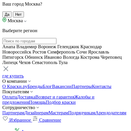
Ваш город Москва?
Да
Нет
Москва
Выберите регион
Анапа
Владимир
Воронеж
Геленджик
Краснодар
Новороссийск
Ростов
Симферополь
Сочи
Ярославль
Пятигорск
Обнинск
Иваново
Вологда
Кострома
Череповец
Липецк
Чехов
Севастополь
Тула
где купить
О компании
О Краски.ру
Бренды
Блог
Вакансии
Партнеры
Контакты
Покупателям
Оплата
Доставка
Возврат и гарантия
Жалобы и
предложения
Помощь
Подбор краски
Сотрудничество
Партнерам
Дизайнерам
Мастерам
Подрядчикам
Арендодателям
Избранное
Сравнение