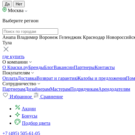
Да
Нет
Москва
Выберите регион
Анапа
Владимир
Воронеж
Геленджик
Краснодар
Новороссийс
Тула
где купить
О компании
О Краски.ру
Бренды
Блог
Вакансии
Партнеры
Контакты
Покупателям
Оплата
Доставка
Возврат и гарантия
Жалобы и предложения
Пом
Сотрудничество
Партнерам
Дизайнерам
Мастерам
Подрядчикам
Арендодателям
Избранное
Сравнение
Акции
Бонусы
Подбор цвета
+7 (495) 505-61-05