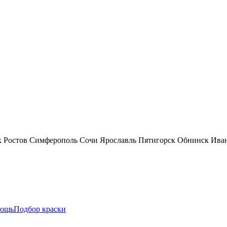
к
Ростов
Симферополь
Сочи
Ярославль
Пятигорск
Обнинск
Ива
ощь
Подбор краски