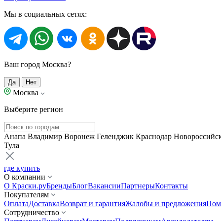
Мы в социальных сетях:
Ваш город Москва?
Да
Нет
Москва
Выберите регион
Анапа
Владимир
Воронеж
Геленджик
Краснодар
Новороссийс
Тула
где купить
О компании
О Краски.ру
Бренды
Блог
Вакансии
Партнеры
Контакты
Покупателям
Оплата
Доставка
Возврат и гарантия
Жалобы и предложения
Пом
Сотрудничество