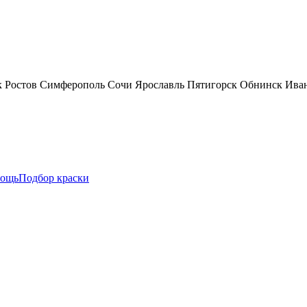
к
Ростов
Симферополь
Сочи
Ярославль
Пятигорск
Обнинск
Ива
ощь
Подбор краски