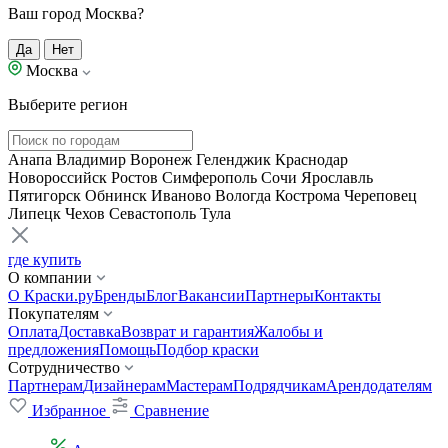
Ваш город Москва?
Да
Нет
Москва
Выберите регион
Анапа
Владимир
Воронеж
Геленджик
Краснодар
Новороссийск
Ростов
Симферополь
Сочи
Ярославль
Пятигорск
Обнинск
Иваново
Вологда
Кострома
Череповец
Липецк
Чехов
Севастополь
Тула
где купить
О компании
О Краски.ру
Бренды
Блог
Вакансии
Партнеры
Контакты
Покупателям
Оплата
Доставка
Возврат и гарантия
Жалобы и
предложения
Помощь
Подбор краски
Сотрудничество
Партнерам
Дизайнерам
Мастерам
Подрядчикам
Арендодателям
Избранное
Сравнение