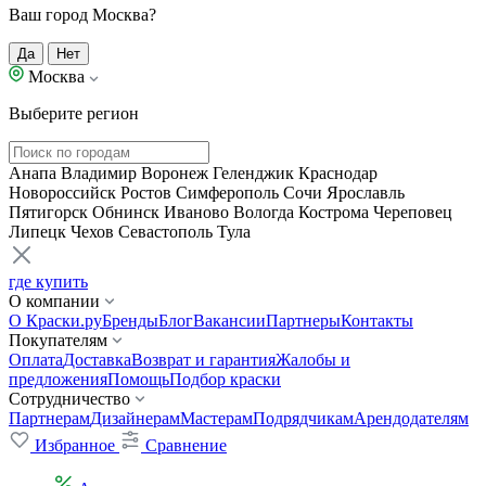
Ваш город Москва?
Да
Нет
Москва
Выберите регион
Анапа
Владимир
Воронеж
Геленджик
Краснодар
Новороссийск
Ростов
Симферополь
Сочи
Ярославль
Пятигорск
Обнинск
Иваново
Вологда
Кострома
Череповец
Липецк
Чехов
Севастополь
Тула
где купить
О компании
О Краски.ру
Бренды
Блог
Вакансии
Партнеры
Контакты
Покупателям
Оплата
Доставка
Возврат и гарантия
Жалобы и
предложения
Помощь
Подбор краски
Сотрудничество
Партнерам
Дизайнерам
Мастерам
Подрядчикам
Арендодателям
Избранное
Сравнение