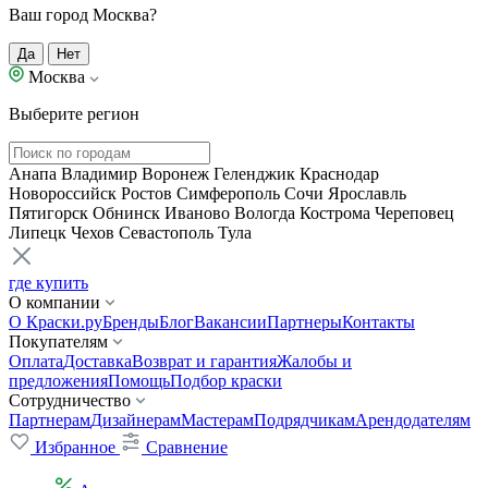
Ваш город Москва?
Да
Нет
Москва
Выберите регион
Анапа
Владимир
Воронеж
Геленджик
Краснодар
Новороссийск
Ростов
Симферополь
Сочи
Ярославль
Пятигорск
Обнинск
Иваново
Вологда
Кострома
Череповец
Липецк
Чехов
Севастополь
Тула
где купить
О компании
О Краски.ру
Бренды
Блог
Вакансии
Партнеры
Контакты
Покупателям
Оплата
Доставка
Возврат и гарантия
Жалобы и
предложения
Помощь
Подбор краски
Сотрудничество
Партнерам
Дизайнерам
Мастерам
Подрядчикам
Арендодателям
Избранное
Сравнение