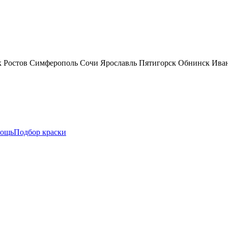
к
Ростов
Симферополь
Сочи
Ярославль
Пятигорск
Обнинск
Ива
ощь
Подбор краски