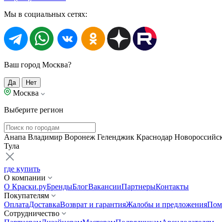
Мы в социальных сетях:
Ваш город Москва?
Да
Нет
Москва
Выберите регион
Анапа
Владимир
Воронеж
Геленджик
Краснодар
Новороссийс
Тула
где купить
О компании
О Краски.ру
Бренды
Блог
Вакансии
Партнеры
Контакты
Покупателям
Оплата
Доставка
Возврат и гарантия
Жалобы и предложения
Пом
Сотрудничество