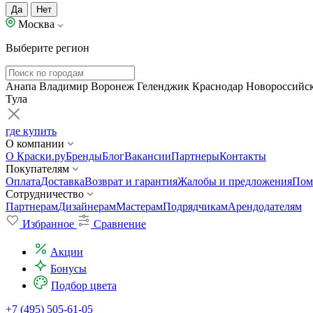
Да
Нет
Москва
Выберите регион
Анапа
Владимир
Воронеж
Геленджик
Краснодар
Новороссийс
Тула
где купить
О компании
О Краски.ру
Бренды
Блог
Вакансии
Партнеры
Контакты
Покупателям
Оплата
Доставка
Возврат и гарантия
Жалобы и предложения
Пом
Сотрудничество
Партнерам
Дизайнерам
Мастерам
Подрядчикам
Арендодателям
Избранное
Сравнение
Акции
Бонусы
Подбор цвета
+7 (495) 505-61-05