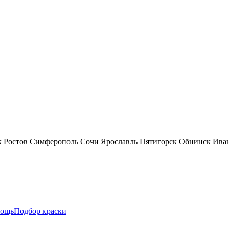
к
Ростов
Симферополь
Сочи
Ярославль
Пятигорск
Обнинск
Ива
ощь
Подбор краски