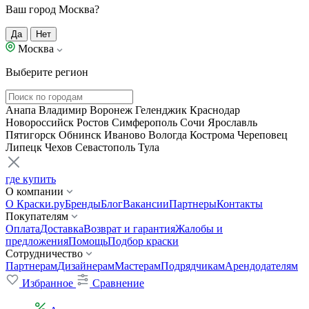
Ваш город Москва?
Да
Нет
Москва
Выберите регион
Анапа
Владимир
Воронеж
Геленджик
Краснодар
Новороссийск
Ростов
Симферополь
Сочи
Ярославль
Пятигорск
Обнинск
Иваново
Вологда
Кострома
Череповец
Липецк
Чехов
Севастополь
Тула
где купить
О компании
О Краски.ру
Бренды
Блог
Вакансии
Партнеры
Контакты
Покупателям
Оплата
Доставка
Возврат и гарантия
Жалобы и
предложения
Помощь
Подбор краски
Сотрудничество
Партнерам
Дизайнерам
Мастерам
Подрядчикам
Арендодателям
Избранное
Сравнение