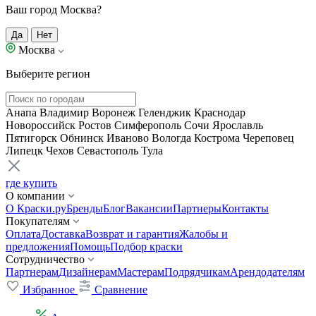
Ваш город Москва?
Да
Нет
Москва
Выберите регион
Анапа
Владимир
Воронеж
Геленджик
Краснодар
Новороссийск
Ростов
Симферополь
Сочи
Ярославль
Пятигорск
Обнинск
Иваново
Вологда
Кострома
Череповец
Липецк
Чехов
Севастополь
Тула
где купить
О компании
О Краски.ру
Бренды
Блог
Вакансии
Партнеры
Контакты
Покупателям
Оплата
Доставка
Возврат и гарантия
Жалобы и
предложения
Помощь
Подбор краски
Сотрудничество
Партнерам
Дизайнерам
Мастерам
Подрядчикам
Арендодателям
Избранное
Сравнение