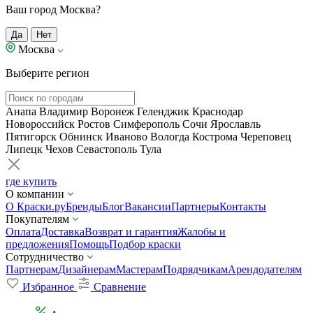
Ваш город Москва?
Да
Нет
Москва
Выберите регион
Анапа
Владимир
Воронеж
Геленджик
Краснодар
Новороссийск
Ростов
Симферополь
Сочи
Ярославль
Пятигорск
Обнинск
Иваново
Вологда
Кострома
Череповец
Липецк
Чехов
Севастополь
Тула
где купить
О компании
О Краски.ру
Бренды
Блог
Вакансии
Партнеры
Контакты
Покупателям
Оплата
Доставка
Возврат и гарантия
Жалобы и
предложения
Помощь
Подбор краски
Сотрудничество
Партнерам
Дизайнерам
Мастерам
Подрядчикам
Арендодателям
Избранное
Сравнение