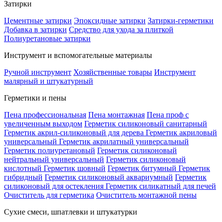
Затирки
Цементные затирки
Эпоксидные затирки
Затирки-герметики
Добавка в затирки
Средство для ухода за плиткой
Полиуретановые затирки
Инструмент и вспомогательные материалы
Ручной инструмент
Хозяйственные товары
Инструмент
малярный и штукатурный
Герметики и пены
Пена профессиональная
Пена монтажная
Пена проф с
увеличенным выходом
Герметик силиконовый санитарный
Герметик акрил-силиконовый для дерева
Герметик акриловый
универсальный
Герметик акрилатный универсальный
Герметик полиуретановый
Герметик силиконовый
нейтральный универсальный
Герметик силиконовый
кислотный
Герметик шовный
Герметик битумный
Герметик
гибридный
Герметик силиконовый аквариумный
Герметик
силиконовый для остекления
Герметик силикатный для печей
Очиститель для герметика
Очиститель монтажной пены
Сухие смеси, шпатлевки и штукатурки