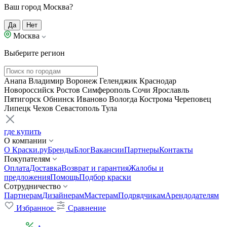
Ваш город Москва?
Да
Нет
Москва
Выберите регион
Анапа
Владимир
Воронеж
Геленджик
Краснодар
Новороссийск
Ростов
Симферополь
Сочи
Ярославль
Пятигорск
Обнинск
Иваново
Вологда
Кострома
Череповец
Липецк
Чехов
Севастополь
Тула
где купить
О компании
О Краски.ру
Бренды
Блог
Вакансии
Партнеры
Контакты
Покупателям
Оплата
Доставка
Возврат и гарантия
Жалобы и
предложения
Помощь
Подбор краски
Сотрудничество
Партнерам
Дизайнерам
Мастерам
Подрядчикам
Арендодателям
Избранное
Сравнение