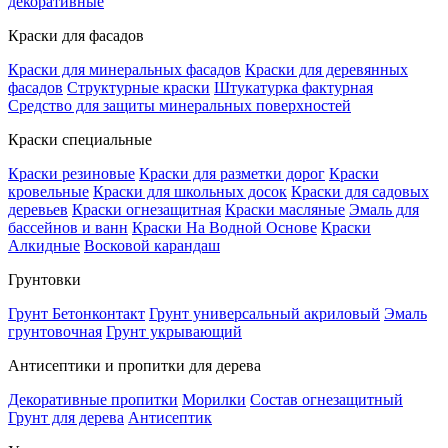
декоративные
Краски для фасадов
Краски для минеральных фасадов
Краски для деревянных
фасадов
Структурные краски
Штукатурка фактурная
Средство для защиты минеральных поверхностей
Краски специальные
Краски резиновые
Краски для разметки дорог
Краски
кровельные
Краски для школьных досок
Краски для садовых
деревьев
Краски огнезащитная
Краски масляные
Эмаль для
бассейнов и ванн
Краски На Водной Основе
Краски
Алкидные
Восковой карандаш
Грунтовки
Грунт Бетонконтакт
Грунт универсальный акриловый
Эмаль
грунтовочная
Грунт укрывающий
Антисептики и пропитки для дерева
Декоративные пропитки
Морилки
Состав огнезащитный
Грунт для дерева
Антисептик