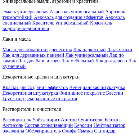
Универсальные эмали, аэрозоли и красители
Эмаль универсальная
Аэрозоль универсальный
Аэрозоль
термостойкий
Аэрозоль для создания эффектов
Аэрозоль
специальный
Краситель универсальный
Краситель
воднодисперсионный
Лаки и масла
Масло для обработки древесины
Лак паркетный
Лак яхтный
Лак для деревянных панелей
Лак универсальный
Лак по
камню
Лак для бань и саун
Лак мебельный
Лак для дерева
Лак
кузнечный
Декоративные краски и штукатурки
Краски для создания эффектов
Венецианская штукатурка
Декоративная штукатурка
Финишное покрытие
Блестки
Грунт под декоративные покрытия
Растворители и очистители
Растворитель
Уайт-спирит
Ацетон
Очиститель
Бензин
Антисоль
Состав отбеливающий
Керосин
Нейтрализатор
ржавчины
Обезжириватель
Олифа
Смазка
Скипидар