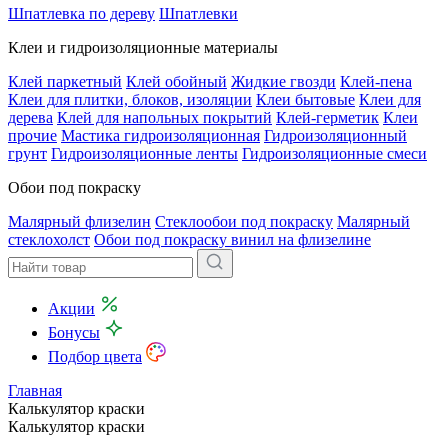
Шпатлевка по дереву
Шпатлевки
Клеи и гидроизоляционные материалы
Клей паркетный
Клей обойный
Жидкие гвозди
Клей-пена
Клеи для плитки, блоков, изоляции
Клеи бытовые
Клеи для
дерева
Клей для напольных покрытий
Клей-герметик
Клеи
прочие
Мастика гидроизоляционная
Гидроизоляционный
грунт
Гидроизоляционные ленты
Гидроизоляционные смеси
Обои под покраску
Малярный флизелин
Стеклообои под покраску
Малярный
стеклохолст
Обои под покраску винил на флизелине
Акции
Бонусы
Подбор цвета
Главная
Калькулятор краски
Калькулятор краски